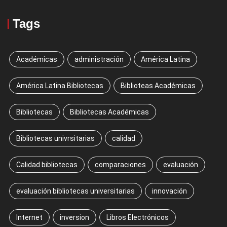
Tags
Académicas
administración
América Latina
América Latina Bibliotecas
Biblioteas Académicas
Bibliotecas
Bibliotecas Académicas
Bibliotecas univrsitarias
calidad
Calidad bibliotecas
comparaciones
evaluación
evaluación bibliotecas universitarias
innovación
Internet
inversion
Libros Electrónicos