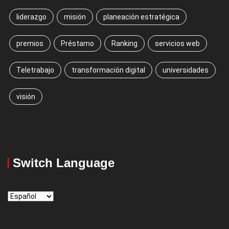
liderazgo
misión
planeación estratégica
premios
Préstamo
Ranking
servicios web
Teletrabajo
transformación digital
universidades
visión
Switch Language
Switch
Language