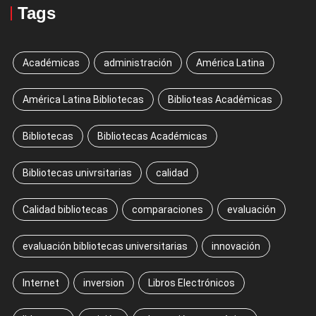
Tags
Académicas
administración
América Latina
América Latina Bibliotecas
Biblioteas Académicas
Bibliotecas
Bibliotecas Académicas
Bibliotecas univrsitarias
calidad
Calidad bibliotecas
comparaciones
evaluación
evaluación bibliotecas universitarias
innovación
Internet
inversion
Libros Electrónicos