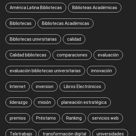
América Latina Bibliotecas
Biblioteas Académicas
Bibliotecas
Bibliotecas Académicas
Bibliotecas univrsitarias
calidad
Calidad bibliotecas
comparaciones
evaluación
evaluación bibliotecas universitarias
innovación
Internet
inversion
Libros Electrónicos
liderazgo
misión
planeación estratégica
premios
Préstamo
Ranking
servicios web
Teletrabajo
transformación digital
universidades