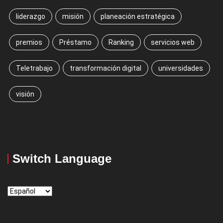
liderazgo
misión
planeación estratégica
premios
Préstamo
Ranking
servicios web
Teletrabajo
transformación digital
universidades
visión
Switch Language
Switch
Language