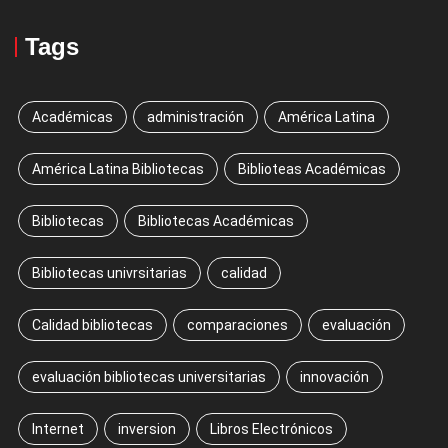
Tags
Académicas
administración
América Latina
América Latina Bibliotecas
Biblioteas Académicas
Bibliotecas
Bibliotecas Académicas
Bibliotecas univrsitarias
calidad
Calidad bibliotecas
comparaciones
evaluación
evaluación bibliotecas universitarias
innovación
Internet
inversion
Libros Electrónicos