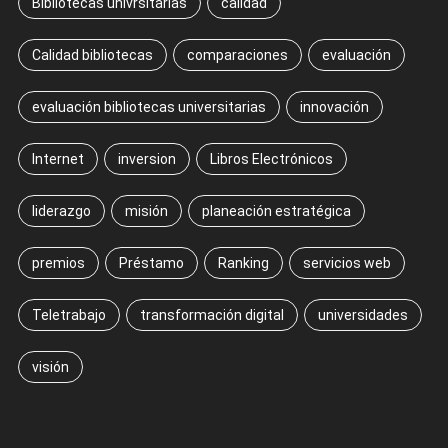
Bibliotecas univrsitarias
calidad
Calidad bibliotecas
comparaciones
evaluación
evaluación bibliotecas universitarias
innovación
Internet
inversion
Libros Electrónicos
liderazgo
misión
planeación estratégica
premios
Préstamo
Ranking
servicios web
Teletrabajo
transformación digital
universidades
visión