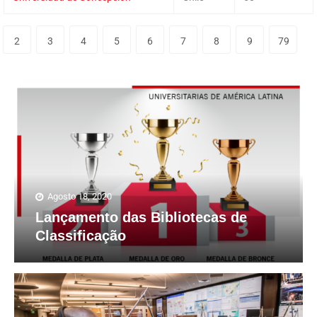
2
3
4
5
6
7
8
9
79
Agosto 18, 2020
Lançamento das Bibliotecas de
Classificação