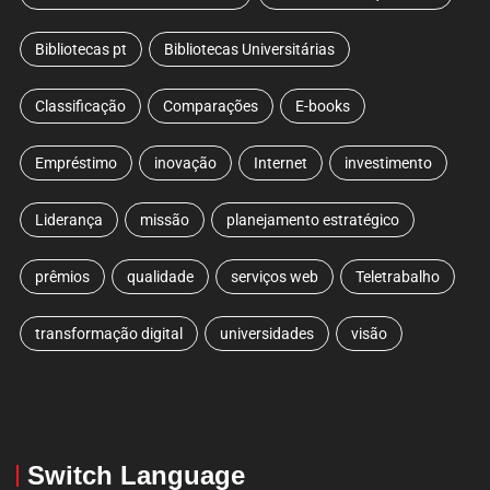
Bibliotecas pt
Bibliotecas Universitárias
Classificação
Comparações
E-books
Empréstimo
inovação
Internet
investimento
Liderança
missão
planejamento estratégico
prêmios
qualidade
serviços web
Teletrabalho
transformação digital
universidades
visão
Switch Language