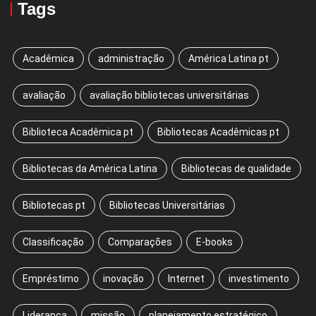
Tags
Acadêmica
administração
América Latina pt
avaliação
avaliação bibliotecas universitárias
Biblioteca Acadêmica pt
Bibliotecas Acadêmicas pt
Bibliotecas da América Latina
Bibliotecas de qualidade
Bibliotecas pt
Bibliotecas Universitárias
Classificação
Comparações
E-books
Empréstimo
inovação
Internet
investimento
Liderança
missão
planejamento estratégico