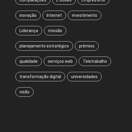
Comparações
E-books
Empréstimo
inovação
Internet
investimento
Liderança
missão
planejamento estratégico
prêmios
qualidade
serviços web
Teletrabalho
transformação digital
universidades
visão