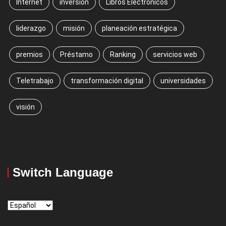
Internet
inversion
Libros Electrónicos
liderazgo
misión
planeación estratégica
premios
Préstamo
Ranking
servicios web
Teletrabajo
transformación digital
universidades
visión
Switch Language
Switch
Language