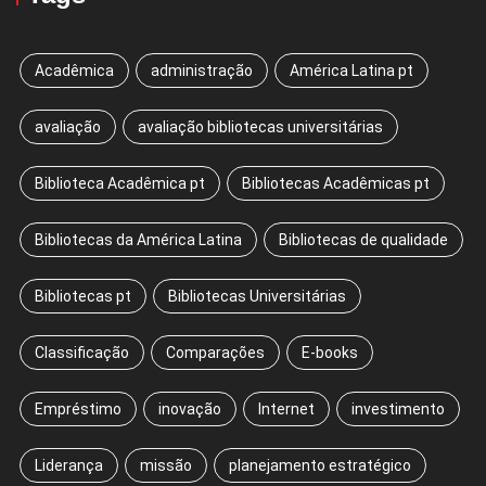
Acadêmica
administração
América Latina pt
avaliação
avaliação bibliotecas universitárias
Biblioteca Acadêmica pt
Bibliotecas Acadêmicas pt
Bibliotecas da América Latina
Bibliotecas de qualidade
Bibliotecas pt
Bibliotecas Universitárias
Classificação
Comparações
E-books
Empréstimo
inovação
Internet
investimento
Liderança
missão
planejamento estratégico