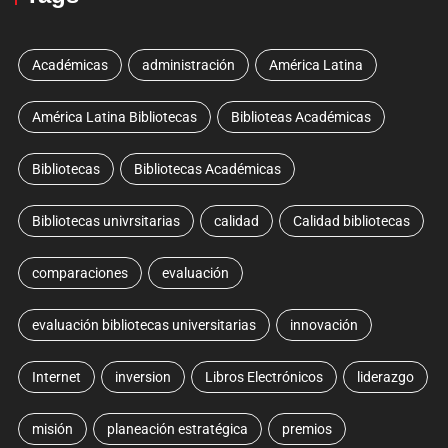
Académicas
administración
América Latina
América Latina Bibliotecas
Biblioteas Académicas
Bibliotecas
Bibliotecas Académicas
Bibliotecas univrsitarias
calidad
Calidad bibliotecas
comparaciones
evaluación
evaluación bibliotecas universitarias
innovación
Internet
inversion
Libros Electrónicos
liderazgo
misión
planeación estratégica
premios