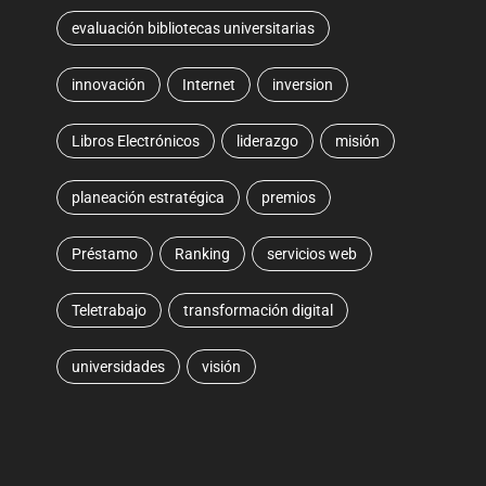
evaluación bibliotecas universitarias
innovación
Internet
inversion
Libros Electrónicos
liderazgo
misión
planeación estratégica
premios
Préstamo
Ranking
servicios web
Teletrabajo
transformación digital
universidades
visión