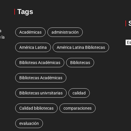
Tags
a
Académicas
administración
 la
América Latina
América Latina Bibliotecas
Biblioteas Académicas
Bibliotecas
Bibliotecas Académicas
Bibliotecas univrsitarias
calidad
Calidad bibliotecas
comparaciones
evaluación