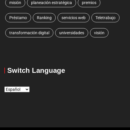
misión
planeación estratégica
premios
Préstamo
Ranking
servicios web
Teletrabajo
transformación digital
universidades
visión
Switch Language