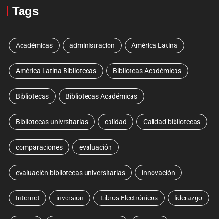
Tags
Académicas
administración
América Latina
América Latina Bibliotecas
Biblioteas Académicas
Bibliotecas
Bibliotecas Académicas
Bibliotecas univrsitarias
calidad
Calidad bibliotecas
comparaciones
evaluación
evaluación bibliotecas universitarias
innovación
Internet
inversion
Libros Electrónicos
liderazgo