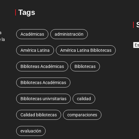
Tags
a
Académicas
administración
 la
América Latina
América Latina Bibliotecas
Biblioteas Académicas
Bibliotecas
Bibliotecas Académicas
Bibliotecas univrsitarias
calidad
Calidad bibliotecas
comparaciones
evaluación