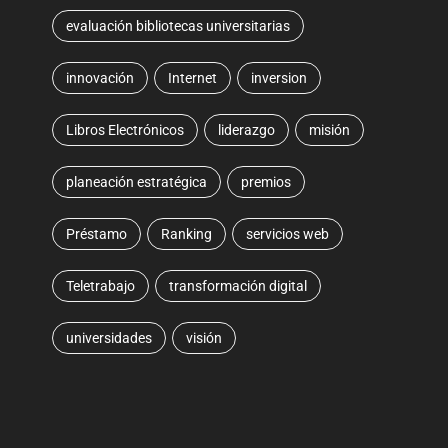
evaluación bibliotecas universitarias
innovación
Internet
inversion
Libros Electrónicos
liderazgo
misión
planeación estratégica
premios
Préstamo
Ranking
servicios web
Teletrabajo
transformación digital
universidades
visión