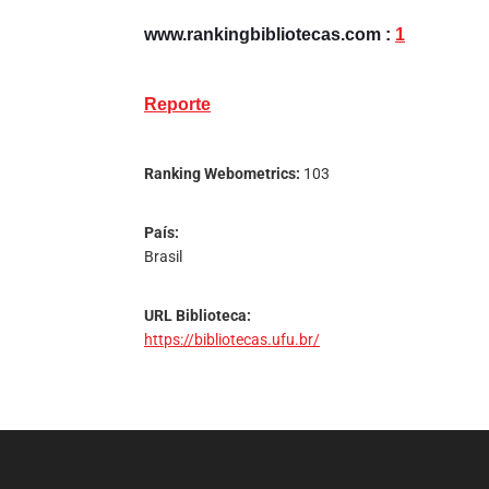
www.rankingbibliotecas.com :
1
Reporte
Ranking Webometrics:
103
País:
Brasil
URL Biblioteca:
https://bibliotecas.ufu.br/